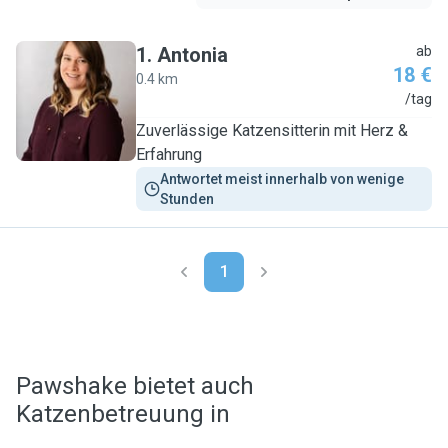
1
.
Antonia
ab
18 €
0.4 km
A
/tag
Zuverlässige Katzensitterin mit Herz &
Erfahrung
Antwortet meist innerhalb von wenige 
Stunden
1
Pawshake bietet auch
Katzenbetreuung in