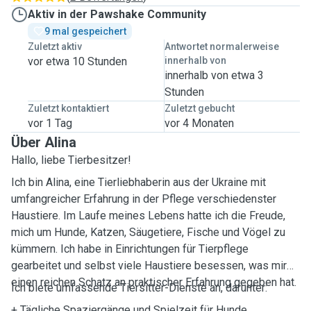
Aktiv in der Pawshake Community
9 mal gespeichert
Zuletzt aktiv
Antwortet normalerweise
vor etwa 10 Stunden
innerhalb von
innerhalb von etwa 3
Stunden
Zuletzt kontaktiert
Zuletzt gebucht
vor 1 Tag
vor 4 Monaten
Über Alina
Hallo, liebe Tierbesitzer!
Ich bin Alina, eine Tierliebhaberin aus der Ukraine mit
umfangreicher Erfahrung in der Pflege verschiedenster
Haustiere. Im Laufe meines Lebens hatte ich die Freude,
mich um Hunde, Katzen, Säugetiere, Fische und Vögel zu
kümmern. Ich habe in Einrichtungen für Tierpflege
gearbeitet und selbst viele Haustiere besessen, was mir
einen reichen Schatz an praktischer Erfahrung gegeben hat.
Ich biete umfassende Tiersitter-Dienste an, darunter:
+ Tägliche Spaziergänge und Spielzeit für Hunde