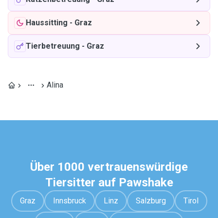
Haussitting
-
Graz
Tierbetreuung
-
Graz
Alina
Über 1000 vertrauenswürdige
Tiersitter auf Pawshake
Graz
Innsbruck
Linz
Salzburg
Tirol