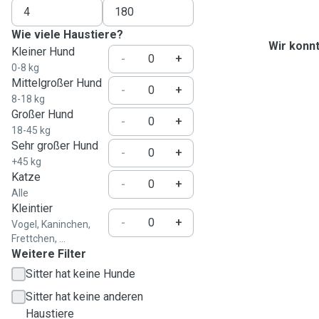
Wie viele Haustiere?
Wir konnt
Kleiner Hund
-
+
0-8 kg
Mittelgroßer Hund
-
+
8-18 kg
Großer Hund
-
+
18-45 kg
Sehr großer Hund
-
+
+45 kg
Katze
-
+
Alle
Kleintier
-
+
Vogel, Kaninchen,
Frettchen, ...
Weitere Filter
Sitter hat keine Hunde
Sitter hat keine anderen
Haustiere