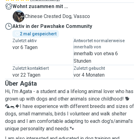
Wohnt zusammen mit ...
V
Chinese Crested Dog, Vassco
Aktiv in der Pawshake Community
2 mal gespeichert
Zuletzt aktiv
Antwortet normalerweise
vor 6 Tagen
innerhalb von
innerhalb von etwa 6
Stunden
Zuletzt kontaktiert
Zuletzt gebucht
vor 22 Tagen
vor 4 Monaten
Über Agáta
Hi, I'm Agata - a student and a lifelong animal lover who has
grown up with dogs and other animals since childhood! 🐕
🦜🐀🐠I have experience with different breeds and sizes of
dogs, small mammals, birds I volunteer and walk shelter
dogs and I am comfortable adapting to each dog's/animal's
unique personality and needs.🐾
I am also interested and educated in dog training and