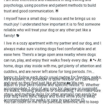
psychology, using positive and patient methods to build
trust and good communication. 🌟
I myself have a small dog - Vassco and he brings us so
much joy! I understand how important it is to find someone
reliable who will treat your dog or any other pet like a
family! 🐕
I live in a cozy apartment with my partner and our dog, and I
always make sure visiting dogs feel comfortable and at
ease here. There’s a large open area nearby where dogs
can run, play, and enjoy their walks freely every day. 🌲🐾 At
home, dogs stay inside with me, get plenty of attention and
cuddles, and are never left alone for long periods. I’m
happy to follow each dog’s usual routine for feeding, walks,
As a student, my schedule is quite flexible so I can easily
and rest so they feel just like at home.🏡 We can
adjust to your pets routine and specific needs. ☺️ Whether
accommodate 1 dog of any size for daycare or overnight
it's walks, feeding, playtime or onboarding, I will make sure
stays, and multiple dogs (or other animals) can easily be
your dog feels safe, happy and loved while you're away.
accommodated for walks or care in your home.😊
You can count on me to be punctual, attentive, and to keep