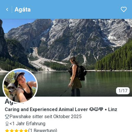
Agáta
A
1/17
Agáta
Caring and Experienced Animal Lover 🐶🐱💛
Linz
Pawshake sitter seit Oktober 2025
<1 Jahr Erfahrung
(
1 Bewertung
)