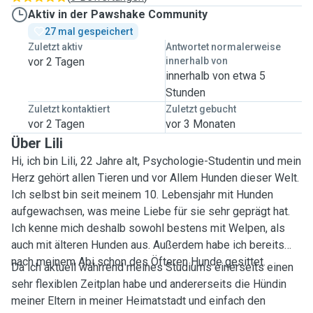
Aktiv in der Pawshake Community
27 mal gespeichert
Zuletzt aktiv
Antwortet normalerweise
vor 2 Tagen
innerhalb von
innerhalb von etwa 5
Stunden
Zuletzt kontaktiert
Zuletzt gebucht
vor 2 Tagen
vor 3 Monaten
Über Lili
Hi, ich bin Lili, 22 Jahre alt, Psychologie-Studentin und mein
Herz gehört allen Tieren und vor Allem Hunden dieser Welt.
Ich selbst bin seit meinem 10. Lebensjahr mit Hunden
aufgewachsen, was meine Liebe für sie sehr geprägt hat.
Ich kenne mich deshalb sowohl bestens mit Welpen, als
auch mit älteren Hunden aus. Außerdem habe ich bereits
nach meinem Abi schon des Öfteren Hunde gesittet.
Da ich aktuell währrend meines Studiums einerseits einen
sehr flexiblen Zeitplan habe und andererseits die Hündin
meiner Eltern in meiner Heimatstadt und einfach den