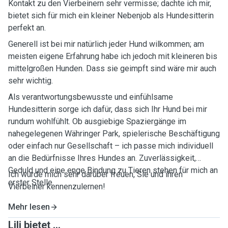
Kontakt zu den Vierbeinern sehr vermisse; dachte ich mir,
bietet sich für mich ein kleiner Nebenjob als Hundesitterin
perfekt an.
Generell ist bei mir natürlich jeder Hund wilkommen; am
meisten eigene Erfahrung habe ich jedoch mit kleineren bis
mittelgroßen Hunden. Dass sie geimpft sind wäre mir auch
sehr wichtig.
Als verantwortungsbewusste und einfühlsame
Hundesitterin sorge ich dafür, dass sich Ihr Hund bei mir
rundum wohlfühlt. Ob ausgiebige Spaziergänge im
nahegelegenen Währinger Park, spielerische Beschäftigung
oder einfach nur Gesellschaft – ich passe mich individuell
an die Bedürfnisse Ihres Hundes an. Zuverlässigkeit,
Geduld und eine enge Bindung zu Tieren stehen für mich an
Ich würde mich sehr darüber freuen, Sie und ihren
erster Stelle.
Vierbeiner kennenzulernen!
Mehr lesen
Lili bietet ...