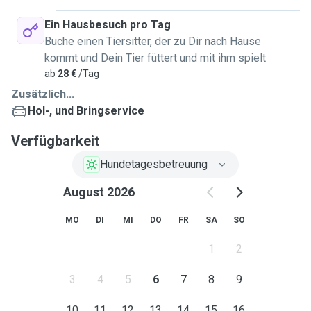
Ein Hausbesuch pro Tag
Buche einen Tiersitter, der zu Dir nach Hause
kommt und Dein Tier füttert und mit ihm spielt
ab
28 €
/Tag
Zusätzlich...
Hol-, und Bringservice
Verfügbarkeit
Hundetagesbetreuung
August 2026
MO
DI
MI
DO
FR
SA
SO
1
2
3
4
5
6
7
8
9
10
11
12
13
14
15
16