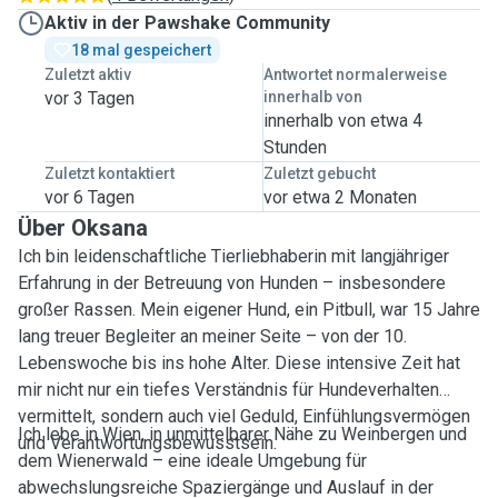
Aktiv in der Pawshake Community
18 mal gespeichert
Zuletzt aktiv
Antwortet normalerweise
vor 3 Tagen
innerhalb von
innerhalb von etwa 4
Stunden
Zuletzt kontaktiert
Zuletzt gebucht
vor 6 Tagen
vor etwa 2 Monaten
Über Oksana
Ich bin leidenschaftliche Tierliebhaberin mit langjähriger
Erfahrung in der Betreuung von Hunden – insbesondere
großer Rassen. Mein eigener Hund, ein Pitbull, war 15 Jahre
lang treuer Begleiter an meiner Seite – von der 10.
Lebenswoche bis ins hohe Alter. Diese intensive Zeit hat
mir nicht nur ein tiefes Verständnis für Hundeverhalten
vermittelt, sondern auch viel Geduld, Einfühlungsvermögen
Ich lebe in Wien, in unmittelbarer Nähe zu Weinbergen und
und Verantwortungsbewusstsein.
dem Wienerwald – eine ideale Umgebung für
abwechslungsreiche Spaziergänge und Auslauf in der