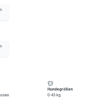
km
km
Hundegrößen
lassen
0-45 kg