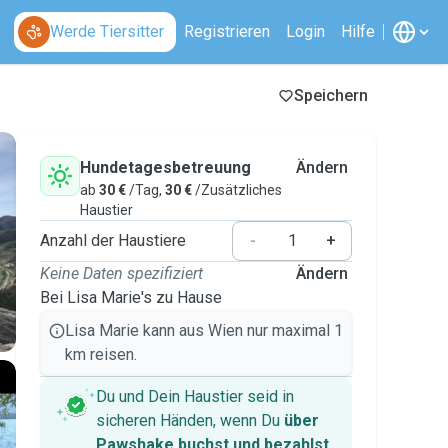
Werde Tiersitter
Registrieren
Login
Hilfe
Speichern
Hundetagesbetreuung
Ändern
ab
30 €
/Tag,
30 €
/Zusätzliches
Haustier
Anzahl der Haustiere
-
+
Keine Daten spezifiziert
Ändern
Bei Lisa Marie's zu Hause
Lisa Marie kann aus Wien nur maximal 1
km reisen.
Du und Dein Haustier seid in
sicheren Händen, wenn Du
über
Pawshake buchst und bezahlst
.