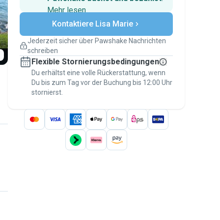
Mehr lesen
Sichere Zahlungen
Kontaktiere Lisa Marie
Unterstützung, falls sich Deine
Pläne ändern
Jederzeit sicher über Pawshake Nachrichten
Versicherte Buchungen
schreiben
Erledige alles über Pawshake – von der
Flexible Stornierungsbedingungen
ersten Nachricht bis zur Bezahlung –, um
über die
Du erhältst eine volle Rückerstattung, wenn
Pawshake-Garantie
abgesichert zu
Du bis zum Tag vor der Buchung bis 12:00 Uhr
sein
stornierst.