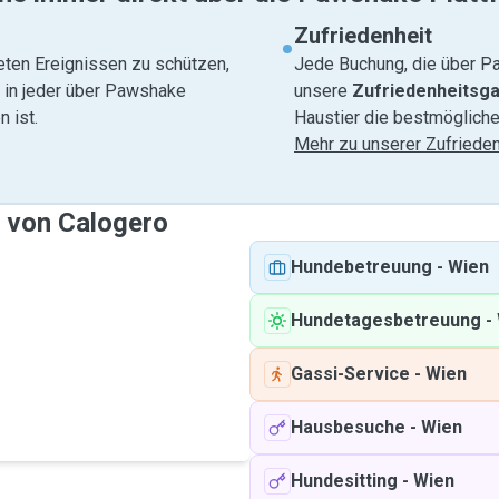
Zufriedenheit
eten Ereignissen zu schützen,
Jede Buchung, die über Pa
e in jeder über Pawshake
unsere
Zufriedenheitsga
 ist.
Haustier die bestmögliche
Mehr zu unserer Zufrieden
e von Calogero
Hundebetreuung
-
Wien
Hundetagesbetreuung
-
Gassi-Service
-
Wien
Hausbesuche
-
Wien
Hundesitting
-
Wien