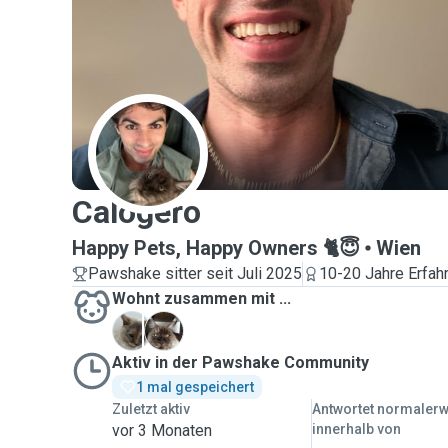
C
Calogero
Happy Pets, Happy Owners 🐈😇
Wien
Pawshake sitter seit Juli 2025
10-20 Jahre Erfah
Wohnt zusammen mit ...
B
Z
Aktiv in der Pawshake Community
1 mal gespeichert
Zuletzt aktiv
Antwortet normaler
vor 3 Monaten
innerhalb von