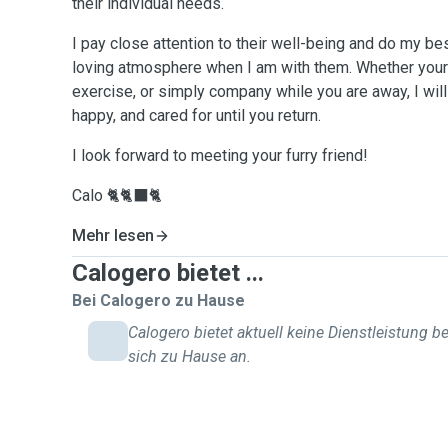
their individual needs.
I pay close attention to their well-being and do my be
loving atmosphere when I am with them. Whether your
exercise, or simply company while you are away, I will
happy, and cared for until you return.
I look forward to meeting your furry friend!
Calo 🐈🐈‍⬛🐈
Mehr lesen
Calogero bietet ...
Bei Calogero zu Hause
Calogero bietet aktuell keine Dienstleistung be
sich zu Hause an.