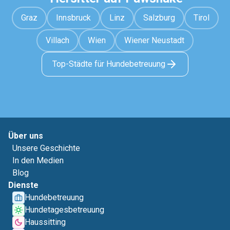
Graz
Innsbruck
Linz
Salzburg
Tirol
Villach
Wien
Wiener Neustadt
Top-Städte für Hundebetreuung
Über uns
Unsere Geschichte
In den Medien
Blog
Dienste
Hundebetreuung
Hundetagesbetreuung
Haussitting