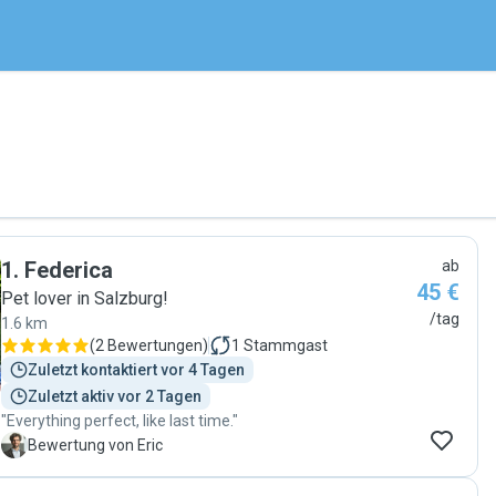
1
.
Federica
ab
45 €
Pet lover in Salzburg!
/tag
1.6 km
(
2 Bewertungen
)
1
Stammgast
Zuletzt kontaktiert vor 4 Tagen
Zuletzt aktiv vor 2 Tagen
"Everything perfect, like last time."
E
Bewertung von Eric