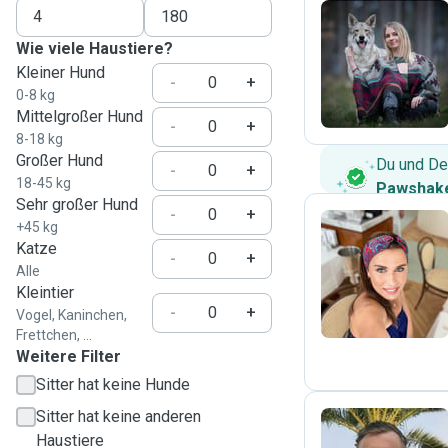
Wie viele Haustiere?
C
Kleiner Hund
-
+
0-8 kg
Mittelgroßer Hund
-
+
8-18 kg
Großer Hund
Du und De
-
+
18-45 kg
Pawshake
Sehr großer Hund
-
+
+45 kg
Katze
-
+
K
Alle
Kleintier
-
+
Vogel, Kaninchen,
Frettchen, ...
Weitere Filter
Sitter hat keine Hunde
Sitter hat keine anderen
Haustiere