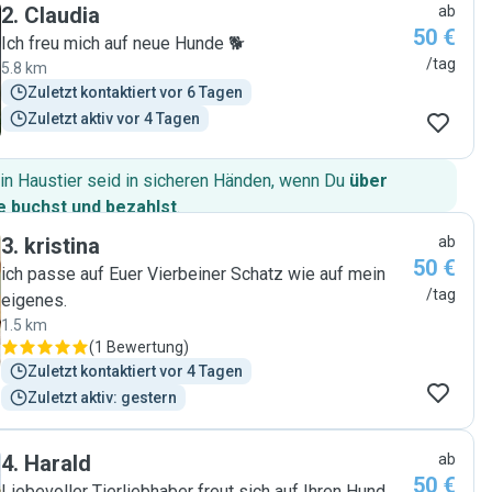
2
.
Claudia
ab
50 €
Ich freu mich auf neue Hunde 🐕
/tag
5.8 km
Zuletzt kontaktiert vor 6 Tagen
Zuletzt aktiv vor 4 Tagen
in Haustier seid in sicheren Händen, wenn Du
über
 buchst und bezahlst
.
3
.
kristina
ab
50 €
ich passe auf Euer Vierbeiner Schatz wie auf mein
/tag
eigenes.
1.5 km
(
1 Bewertung
)
Zuletzt kontaktiert vor 4 Tagen
Zuletzt aktiv: gestern
4
.
Harald
ab
50 €
Liebevoller Tierliebhaber freut sich auf Ihren Hund