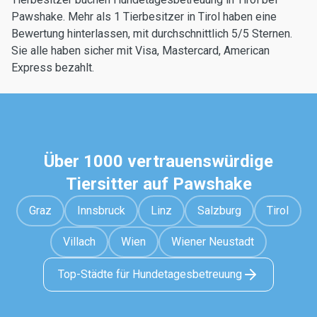
Pawshake. Mehr als 1 Tierbesitzer in Tirol haben eine
Bewertung hinterlassen, mit durchschnittlich 5/5 Sternen.
Sie alle haben sicher mit Visa, Mastercard, American
Express bezahlt.
Über 1000 vertrauenswürdige
Tiersitter auf Pawshake
Graz
Innsbruck
Linz
Salzburg
Tirol
Villach
Wien
Wiener Neustadt
Top-Städte für Hundetagesbetreuung