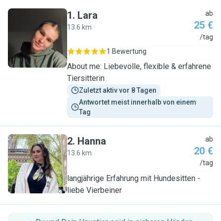
1
.
Lara
ab
25 €
13.6 km
L
/tag
1 Bewertung
About me: Liebevolle, flexible & erfahrene
Tiersitterin
Zuletzt aktiv vor 8 Tagen
Antwortet meist innerhalb von einem 
Tag
2
.
Hanna
ab
20 €
13.6 km
H
/tag
langjährige Erfahrung mit Hundesitten -
liebe Vierbeiner