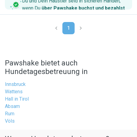
Du und Dein Haustier seid in sicheren Händen,
wenn Du
über Pawshake buchst und bezahlst
.
1
Pawshake bietet auch
Hundetagesbetreuung in
Innsbruck
Wattens
Hall in Tirol
Absam
Rum
Völs