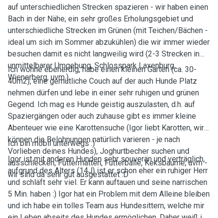
auf unterschiedlichen Strecken spazieren - wir haben einen
Bach in der Nähe, ein sehr großes Erholungsgebiet und
unterschiedliche Strecken im Grünen (mit Teichen/Bächen -
ideal um sich im Sommer abzukühlen) die wir immer wieder
besuchen damit es nicht langweilig wird (2-3 Strecken in
unmittelbarer Umgebung, Schlosspark Laxenburg,
Ich wohne ebenerdig, habe einen kleinen Garten (ca. 30-
Wienerberg, uvm.)
40m2), eine gemütliche Couch auf der auch Hunde Platz
nehmen dürfen und lebe in einer sehr ruhigen und grünen
Gegend. Ich mag es Hunde geistig auszulasten, d.h. auf
Spaziergängen oder auch zuhause gibt es immer kleine
Abenteuer wie eine Karottensuche (Igor liebt Karotten, wir
können die Belohnungen natürlich varieren - je nach
Ich bin mobil unterwegs :)
Vorlieben deines Hundes), Joghurtbecher suchen und
Igor ist mit anderen Hunden sehr souverän und verträglich,
ausschlecken, Futtermatten, Futterbälle, Keksbäume, uvm -
aufgrund des Alters (14J) ist er schon eher ein ruhiger Herr
wir sind da sehr gut ausgestattet :D
und schläft sehr viel. Er kann auftauen und seine narrischen
5 Min. haben :) Igor hat ein Problem mit dem Alleine bleiben
und ich habe ein tolles Team aus Hundesittern, welche mir
ein Leben abseits des Hundes ermöglichen. Daher weiß ich