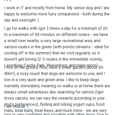
I work in IT and mostly from home. My senior dog and I are
happy to welcome more furry companions - both during the
day and overnight :)
I go for walks with Igor 3 times a day for a minimum of 20
to a maximum of 60 minutes on different routes - we have
a small river nearby, a very large recreational area, and
various routes in the green (with ponds/streams - ideal for
cooling off in the summer) that we visit regularly so it
doesn't get boring (2-3 routes in the immediate vicinity,
Laxenburg Castle Park, Wienerberg, and many more).
I live on the ground floor, have a small garden (about 30-
40m²), a cozy couch that dogs are welcome to use, and I
live in a very quiet and green area. I like to keep dogs
mentally stimulated, meaning on walks or at home there are
always small adventures like searching for carrots (Igor
loves carrots, we can vary the rewards according to your
dog's preferences), finding and licking yogurt cups, food
I am mobile :)
mats, treat balls, treat trees, and much more - we are very
Igor is very confident and sociable with other dogs. Due to