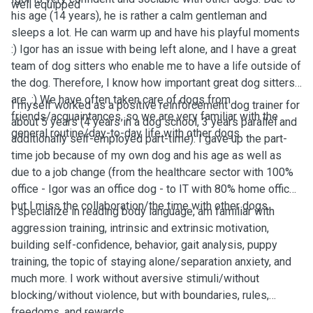
well equipped
his age (14 years), he is rather a calm gentleman and
sleeps a lot. He can warm up and have his playful moments
:) Igor has an issue with being left alone, and I have a great
team of dog sitters who enable me to have a life outside of
the dog. Therefore, I know how important great dog sitters
are. :) We have often taken care of dogs from
I myself worked as a positive reinforcement dog trainer for
friends/acquaintances, so we are very familiar with the
about 5 years (4 years in a dog school, 3 years parallel and
general routine/day-to-day life with other dogs.
additionally self-employed part-time). I gave up the part-
time job because of my own dog and his age as well as
due to a job change (from the healthcare sector with 100%
office - Igor was an office dog - to IT with 80% home office),
but I miss the collaboration/the time with other dogs.
I specialize in reading body language, am familiar with
aggression training, intrinsic and extrinsic motivation,
building self-confidence, behavior, gait analysis, puppy
training, the topic of staying alone/separation anxiety, and
much more. I work without aversive stimuli/without
blocking/without violence, but with boundaries, rules,
freedoms, and rewards.