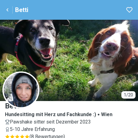
Betti
B
1/20
Betti
Hundesitting mit Herz und Fachkunde :)
Wien
Pawshake sitter seit Dezember 2023
5-10 Jahre Erfahrung
(
8 Bewertungen
)