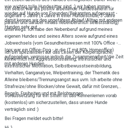
wie wichtig tolle Hundesitter sind. :) wir haben immer
Ich selbst war als positiv arbeitende Hundetrainerin für
wieder auf Hunde von Freunden/Bekannten aufgepasst -
ungefähr 5 Jahre (4 Jahre in einer Hundeschule, 3 Jahre
damit kennen wir den ungefähren Ablauf/Alltag mit anderen
parallel und darüber hinaus nebenberuflich selbstständig)
Hunden sehr gut.
unterwegs. Ich habe den Nebenberuf aufgrund meines
eigenen Hundes und seines Alters sowie aufgrund eines
Jobwechsels (vom Gesundheitswesen mit 100% Office -
Igor war ein Office-Dog - in die IT mit 80% Homeoffice)
Ich bin spezialisiert auf das Lesen der Körpersprache,
aufgegeben, vermisse jedoch die Zusammenarbeit/die Zeit
kenne mich mit Aggressionstraining, intrinsischer und
mit anderen Hunden.
extrinsischer Motivation, Selbstbewusstseinsbildung,
Verhalten, Ganganalyse, Welpentraining, der Thematik des
Alleine bleibens/Trennungsangst aus uvm. Ich arbeite ohne
Strafreize/ohne Blocken/ohne Gewalt, dafür mit Grenzen,
Regeln, Freiheiten und mit Belohnungen.
Voraussetzung für ein Sitten ist das Kennenlernen vorab
(kostenlos) um sicherzustellen, dass unsere Hunde
verträglich sind :)
Bei Fragen meldet euch bitte!
Hi :)