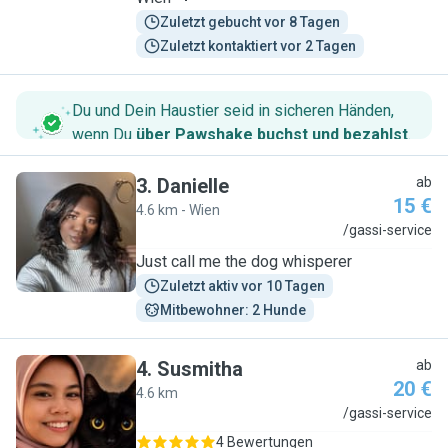
Zuletzt gebucht vor 8 Tagen
Zuletzt kontaktiert vor 2 Tagen
Du und Dein Haustier seid in sicheren Händen,
wenn Du
über Pawshake buchst und bezahlst
.
3
.
Danielle
ab
15 €
4.6 km - Wien
D
/gassi-service
Just call me the dog whisperer
Zuletzt aktiv vor 10 Tagen
Mitbewohner: 2 Hunde
4
.
Susmitha
ab
20 €
4.6 km
S
/gassi-service
4 Bewertungen