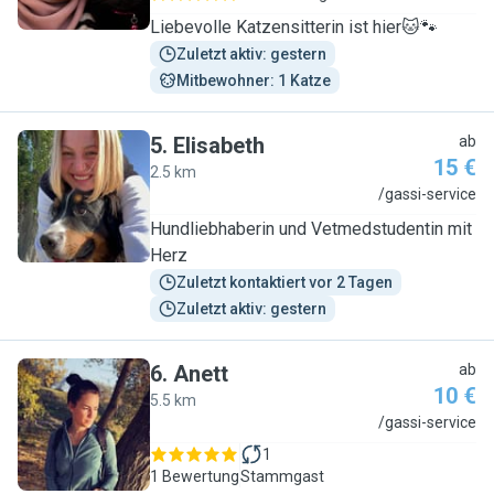
Liebevolle Katzensitterin ist hier🐱🐾
Zuletzt aktiv: gestern
Mitbewohner: 1 Katze
5
.
Elisabeth
ab
15 €
2.5 km
E
/gassi-service
Hundliebhaberin und Vetmedstudentin mit
Herz
Zuletzt kontaktiert vor 2 Tagen
Zuletzt aktiv: gestern
6
.
Anett
ab
10 €
5.5 km
A
/gassi-service
1
1 Bewertung
Stammgast