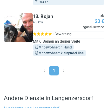
Cezar
13
.
Bojan
ab
20 €
4.3 km
B
/gassi-service
1 Bewertung
Mit 6 Beinen an deiner Seite
Mitbewohner: 1 Hund
Mitbewohner: kleinpudel Ilse 
1
Andere Dienste in Langenzersdorf