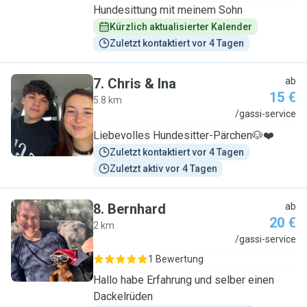
Hundesittung mit meinem Sohn
Kürzlich aktualisierter Kalender
Zuletzt kontaktiert vor 4 Tagen
7
.
Chris & Ina
ab
15 €
5.8 km
C
/gassi-service
Liebevolles Hundesitter-Pärchen🐶❤️
Zuletzt kontaktiert vor 4 Tagen
Zuletzt aktiv vor 4 Tagen
8
.
Bernhard
ab
20 €
2 km
B
/gassi-service
1 Bewertung
Hallo habe Erfahrung und selber einen
Dackelrüden