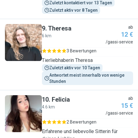
Zuletzt kontaktiert vor 13 Tagen
Zuletzt aktiv vor 8 Tagen
9
.
Theresa
ab
12 €
6 km
T
/gassi-service
3 Bewertungen
Tierliebhaberin Theresa
Zuletzt aktiv vor 10 Tagen
Antwortet meist innerhalb von wenige 
Stunden
10
.
Felicia
ab
15 €
4.6 km
F
/gassi-service
2 Bewertungen
Erfahrene und liebevolle Sitterin für