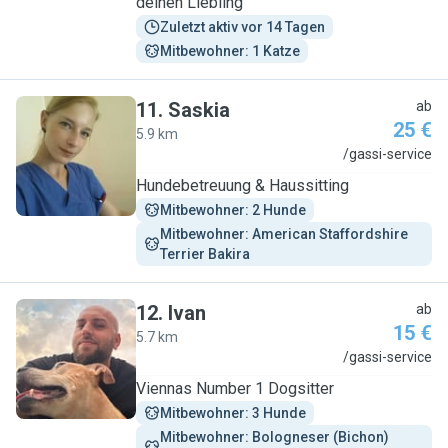
deinen Liebling
Zuletzt aktiv vor 14 Tagen
Mitbewohner: 1 Katze
11
.
Saskia
ab
25 €
5.9 km
S
/gassi-service
Hundebetreuung & Haussitting
Mitbewohner: 2 Hunde
Mitbewohner: American Staffordshire 
Terrier Bakira
12
.
Ivan
ab
15 €
5.7 km
I
/gassi-service
Viennas Number 1 Dogsitter
Mitbewohner: 3 Hunde
Mitbewohner: Bologneser (Bichon) 