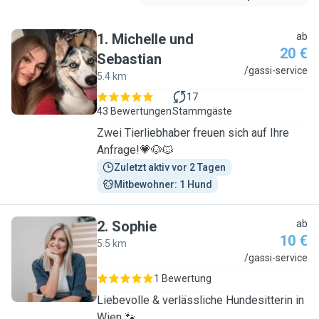
1
.
Michelle und
ab
20 €
Sebastian
M
/gassi-service
5.4 km
17
43 Bewertungen
Stammgäste
Zwei Tierliebhaber freuen sich auf Ihre
Anfrage!💗🐶🐱
Zuletzt aktiv vor 2 Tagen
Mitbewohner: 1 Hund
2
.
Sophie
ab
10 €
5.5 km
S
/gassi-service
1 Bewertung
Liebevolle & verlässliche Hundesitterin in
Wien 🐾