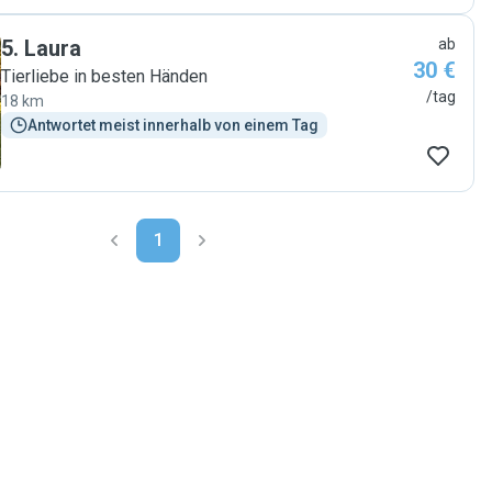
5
.
Laura
ab
30 €
Tierliebe in besten Händen
/tag
18 km
Antwortet meist innerhalb von einem Tag
1