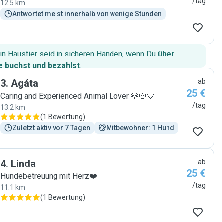
/tag
12.5 km
Antwortet meist innerhalb von wenige Stunden
in Haustier seid in sicheren Händen, wenn Du
über
 buchst und bezahlst
.
3
.
Agáta
ab
25 €
Caring and Experienced Animal Lover 🐶🐱💛
/tag
13.2 km
(
1 Bewertung
)
Zuletzt aktiv vor 7 Tagen
Mitbewohner: 1 Hund
4
.
Linda
ab
25 €
Hundebetreuung mit Herz❤️
/tag
11.1 km
(
1 Bewertung
)