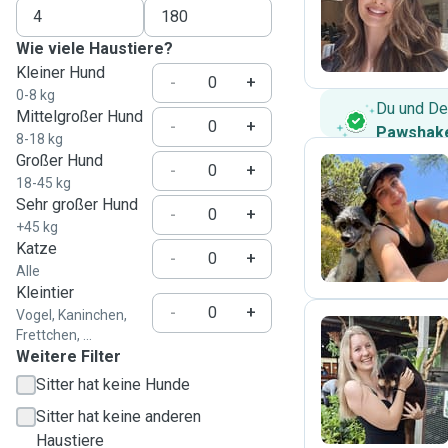
T
Wie viele Haustiere?
Kleiner Hund
-
+
0-8 kg
Du und De
Mittelgroßer Hund
-
+
Pawshake
8-18 kg
Großer Hund
-
+
18-45 kg
Sehr großer Hund
A
-
+
+45 kg
Katze
-
+
Alle
Kleintier
-
+
Vogel, Kaninchen,
Frettchen, ...
Weitere Filter
L
Sitter hat keine Hunde
Sitter hat keine anderen
Haustiere