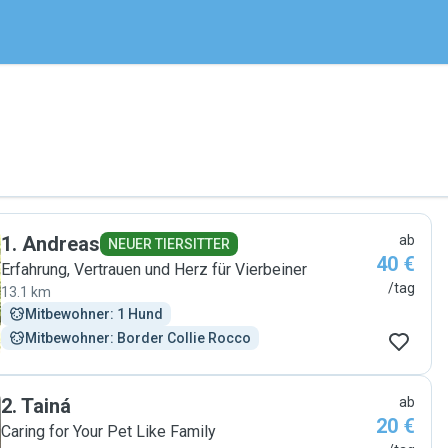
1
.
Andreas
ab
NEUER TIERSITTER
40 €
Erfahrung, Vertrauen und Herz für Vierbeiner
/tag
13.1 km
Mitbewohner: 1 Hund
Mitbewohner: Border Collie Rocco
2
.
Tainá
ab
20 €
Caring for Your Pet Like Family