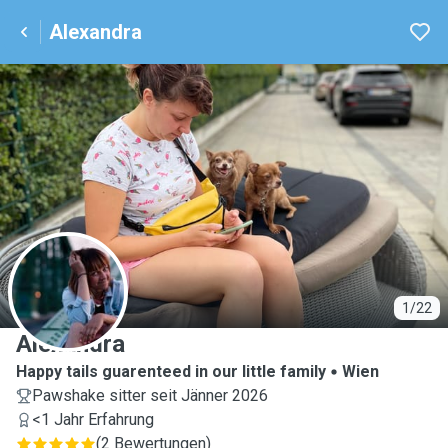
Alexandra
A
1/22
Alexandra
Happy tails guarenteed in our little family
Wien
Pawshake sitter seit Jänner 2026
<1 Jahr Erfahrung
(
2 Bewertungen
)