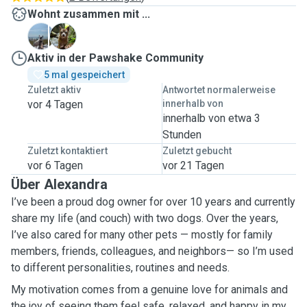
Wohnt zusammen mit ...
M
Z
Aktiv in der Pawshake Community
5 mal gespeichert
Zuletzt aktiv
Antwortet normalerweise
vor 4 Tagen
innerhalb von
innerhalb von etwa 3
Stunden
Zuletzt kontaktiert
Zuletzt gebucht
vor 6 Tagen
vor 21 Tagen
Über Alexandra
I’ve been a proud dog owner for over 10 years and currently
share my life (and couch) with two dogs. Over the years,
I’ve also cared for many other pets — mostly for family
members, friends, colleagues, and neighbors— so I’m used
to different personalities, routines and needs.
My motivation comes from a genuine love for animals and
the joy of seeing them feel safe, relaxed, and happy in my