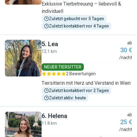
Exklusive Tierbetreuung – liebevoll &
individuell
Zuletzt gebucht vor 5 Tagen
Zuletzt kontaktiert vor 4 Tagen
5
.
Lea
ab
30 €
12.1 km
L
/nacht
NEUER TIERSITTER
2 Bewertungen
Tiersitterin mit Herz und Verstand in Wien
Zuletzt kontaktiert vor 2 Tagen
Zuletzt aktiv: heute
6
.
Helena
ab
25 €
11.8 km
H
/nacht