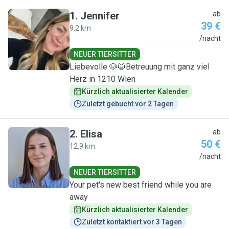
1
.
Jennifer
ab
39 €
9.2 km
J
/nacht
NEUER TIERSITTER
Liebevolle 🐶😺Betreuung mit ganz viel
Herz in 1210 Wien
Kürzlich aktualisierter Kalender
Zuletzt gebucht vor 2 Tagen
2
.
Elisa
ab
50 €
12.9 km
E
/nacht
NEUER TIERSITTER
Your pet's new best friend while you are
away
Kürzlich aktualisierter Kalender
Zuletzt kontaktiert vor 3 Tagen