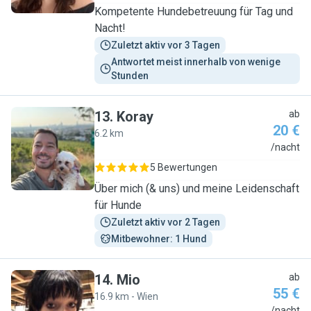
Kompetente Hundebetreuung für Tag und
Nacht!
Zuletzt aktiv vor 3 Tagen
Antwortet meist innerhalb von wenige 
Stunden
13
.
Koray
ab
20 €
6.2 km
K
/nacht
5 Bewertungen
Über mich (& uns) und meine Leidenschaft
für Hunde
Zuletzt aktiv vor 2 Tagen
Mitbewohner: 1 Hund
14
.
Mio
ab
55 €
16.9 km - Wien
/nacht