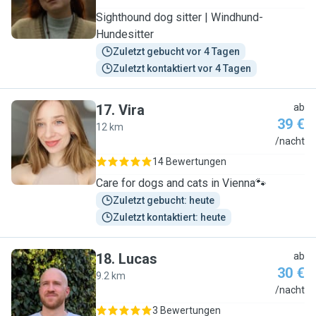
Sighthound dog sitter | Windhund-
Hundesitter
Zuletzt gebucht vor 4 Tagen
Zuletzt kontaktiert vor 4 Tagen
17
.
Vira
ab
39 €
12 km
V
/nacht
14 Bewertungen
Care for dogs and cats in Vienna🐾
Zuletzt gebucht: heute
Zuletzt kontaktiert: heute
18
.
Lucas
ab
30 €
9.2 km
L
/nacht
3 Bewertungen