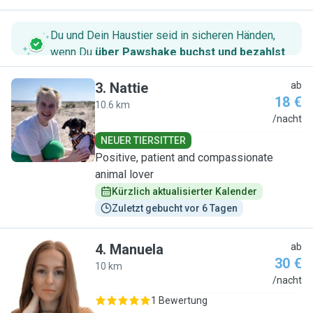
Du und Dein Haustier seid in sicheren Händen,
wenn Du
über Pawshake buchst und bezahlst
.
3
.
Nattie
ab
18 €
10.6 km
N
/nacht
NEUER TIERSITTER
Positive, patient and compassionate
animal lover
Kürzlich aktualisierter Kalender
Zuletzt gebucht vor 6 Tagen
4
.
Manuela
ab
30 €
10 km
M
/nacht
1 Bewertung