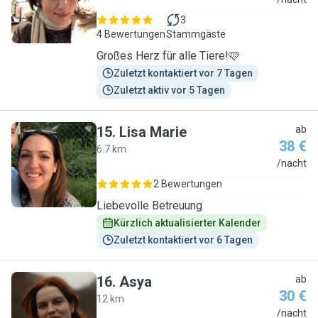
M
3
4 Bewertungen
Stammgäste
Großes Herz für alle Tiere!🩷
Zuletzt kontaktiert vor 7 Tagen
Zuletzt aktiv vor 5 Tagen
15
.
Lisa Marie
ab
38 €
6.7 km
L
/nacht
2 Bewertungen
Liebevolle Betreuung
Kürzlich aktualisierter Kalender
Zuletzt kontaktiert vor 6 Tagen
16
.
Asya
ab
30 €
12 km
A
/nacht