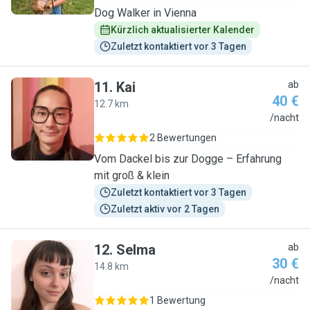
Dog Walker in Vienna
Kürzlich aktualisierter Kalender
Zuletzt kontaktiert vor 3 Tagen
11
.
Kai
ab
40 €
12.7 km
K
/nacht
2 Bewertungen
Vom Dackel bis zur Dogge – Erfahrung
mit groß & klein
Zuletzt kontaktiert vor 3 Tagen
Zuletzt aktiv vor 2 Tagen
12
.
Selma
ab
30 €
14.8 km
S
/nacht
1 Bewertung