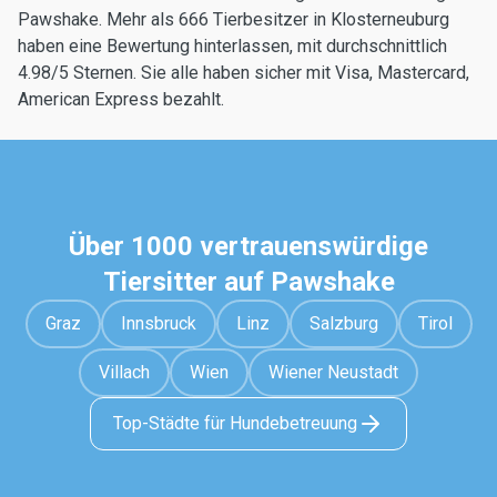
Pawshake. Mehr als 666 Tierbesitzer in Klosterneuburg
haben eine Bewertung hinterlassen, mit durchschnittlich
4.98/5 Sternen. Sie alle haben sicher mit Visa, Mastercard,
American Express bezahlt.
Über 1000 vertrauenswürdige
Tiersitter auf Pawshake
Graz
Innsbruck
Linz
Salzburg
Tirol
Villach
Wien
Wiener Neustadt
Top-Städte für Hundebetreuung