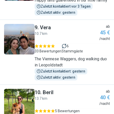
Happy tails guarenteed in our little family
Zuletzt kontaktiert vor 3 Tagen
Zuletzt aktiv: gestern
9
.
Vera
ab
45 €
10.7 km
V
/nacht
6
33 Bewertungen
Stammgäste
The Viennese Waggers, dog walking duo
in Leopoldstadt
Zuletzt kontaktiert: gestern
Zuletzt aktiv: gestern
10
.
Beril
ab
40 €
13.7 km
B
/nacht
5 Bewertungen