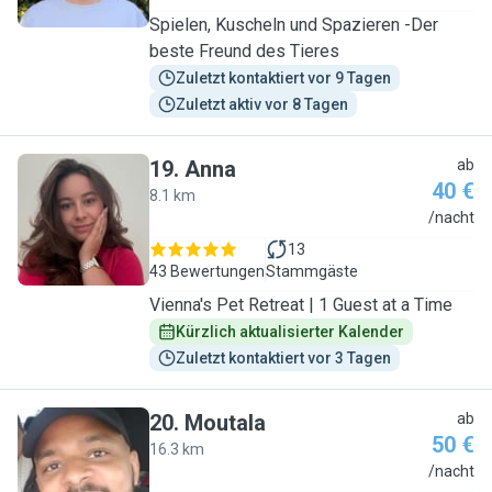
Spielen, Kuscheln und Spazieren -Der
beste Freund des Tieres
Zuletzt kontaktiert vor 9 Tagen
Zuletzt aktiv vor 8 Tagen
19
.
Anna
ab
40 €
8.1 km
A
/nacht
13
43 Bewertungen
Stammgäste
Vienna's Pet Retreat | 1 Guest at a Time
Kürzlich aktualisierter Kalender
Zuletzt kontaktiert vor 3 Tagen
20
.
Moutala
ab
50 €
16.3 km
M
/nacht