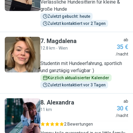
Verlässliche Hundesitterin für kleine &
große Hunde
Zuletzt gebucht: heute
Zuletzt kontaktiert vor 2 Tagen
7
.
Magdalena
ab
35 €
12.8 km - Wien
M
/nacht
Studentin mit Hundeerfahrung, sportlich
und ganztägig verfügbar :)
Kürzlich aktualisierter Kalender
Zuletzt kontaktiert vor 3 Tagen
8
.
Alexandra
ab
30 €
11 km
A
/nacht
2 Bewertungen