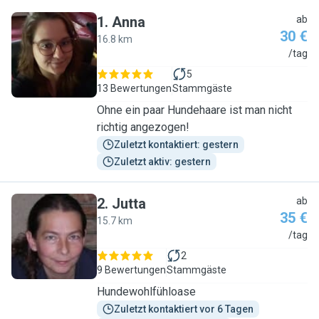
1
.
Anna
ab
30 €
16.8 km
A
/tag
5
13 Bewertungen
Stammgäste
Ohne ein paar Hundehaare ist man nicht
richtig angezogen!
Zuletzt kontaktiert: gestern
Zuletzt aktiv: gestern
2
.
Jutta
ab
35 €
15.7 km
J
/tag
2
9 Bewertungen
Stammgäste
Hundewohlfühloase
Zuletzt kontaktiert vor 6 Tagen