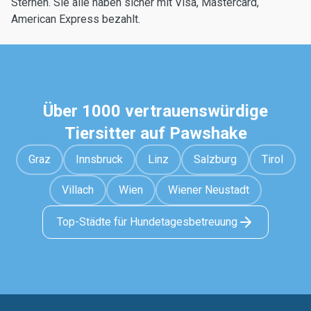
Sternen. Sie alle haben sicher mit Visa, Mastercard,
American Express bezahlt.
Über 1000 vertrauenswürdige
Tiersitter auf Pawshake
Graz
Innsbruck
Linz
Salzburg
Tirol
Villach
Wien
Wiener Neustadt
Top-Städte für Hundetagesbetreuung