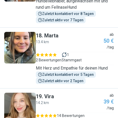
Hundeliebhaber, aufgewachsen mit und
rund um FellnaseHund
Zuletzt kontaktiert vor 8 Tagen
Zuletzt aktiv vor 7 Tagen
18
.
Marta
ab
50 €
13.4 km
M
/tag
1
2 Bewertungen
Stammgast
Mit Herz und Empathie für deinen Hund
Zuletzt kontaktiert vor 5 Tagen
Zuletzt aktiv vor 2 Tagen
19
.
Vira
ab
39 €
14.2 km
V
/tag
14 Bewertungen