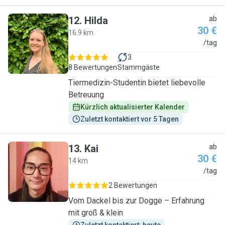
12
.
Hilda
ab
30 €
16.9 km
H
/tag
3
8 Bewertungen
Stammgäste
Tiermedizin-Studentin bietet liebevolle
Betreuung
Kürzlich aktualisierter Kalender
Zuletzt kontaktiert vor 5 Tagen
13
.
Kai
ab
30 €
14 km
K
/tag
2 Bewertungen
Vom Dackel bis zur Dogge – Erfahrung
mit groß & klein