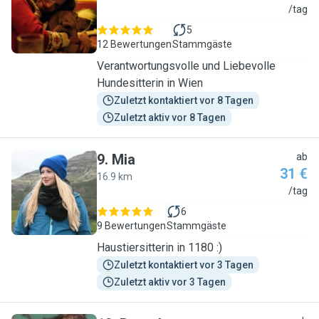
M
/tag
5
12 Bewertungen
Stammgäste
Verantwortungsvolle und Liebevolle
Hundesitterin in Wien
Zuletzt kontaktiert vor 8 Tagen
Zuletzt aktiv vor 8 Tagen
9
.
Mia
ab
31 €
16.9 km
M
/tag
6
9 Bewertungen
Stammgäste
Haustiersitterin in 1180 :)
Zuletzt kontaktiert vor 3 Tagen
Zuletzt aktiv vor 3 Tagen