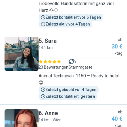
Liebevolle Hundesitterin mit ganz viel
Herz 🐶🤍
Zuletzt kontaktiert vor 6 Tagen
Zuletzt aktiv vor 4 Tagen
5
.
Sara
ab
30 €
14.1 km
S
/tag
9
23 Bewertungen
Stammgäste
Animal Technician, 1160 – Ready to help!
😊
Zuletzt gebucht vor 4 Tagen
Zuletzt kontaktiert: gestern
6
.
Anne
ab
40 €
14 km - Wien
A
/tag