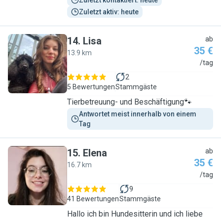
Zuletzt kontaktiert: heute
Zuletzt aktiv: heute
14
.
Lisa
ab
35 €
13.9 km
L
/tag
2
5 Bewertungen
Stammgäste
Tierbetreuung- und Beschäftigung🐾
Antwortet meist innerhalb von einem 
Tag
15
.
Elena
ab
35 €
16.7 km
E
/tag
9
41 Bewertungen
Stammgäste
Hallo ich bin Hundesitterin und ich liebe