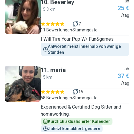
10
.
Beverley
ab
25 €
15.3 km
B
/tag
7
11 Bewertungen
Stammgäste
I Will Tire Your Pup W/ Fun&games
Antwortet meist innerhalb von wenige 
Stunden
11
.
maria
ab
37 €
15 km
M
/tag
15
58 Bewertungen
Stammgäste
Experienced & Certified Dog Sitter and
homeworking.
Kürzlich aktualisierter Kalender
Zuletzt kontaktiert: gestern