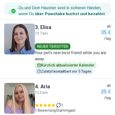
Du und Dein Haustier seid in sicheren Händen,
wenn Du
über Pawshake buchst und bezahlst
.
3
.
Elisa
ab
35 €
13.7 km
E
/tag
NEUER TIERSITTER
Your pet's new best friend while you are
away
Kürzlich aktualisierter Kalender
Zuletzt kontaktiert vor 5 Tagen
4
.
Aria
ab
25 €
13.5 km
A
/tag
1
1 Bewertung
Stammgast