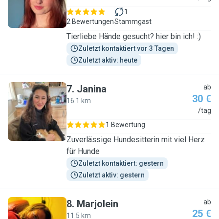
1
2 Bewertungen
Stammgast
Tierliebe Hände gesucht? hier bin ich! :)
Zuletzt kontaktiert vor 3 Tagen
Zuletzt aktiv: heute
7
.
Janina
ab
30 €
16.1 km
J
/tag
1 Bewertung
Zuverlässige Hundesitterin mit viel Herz
für Hunde
Zuletzt kontaktiert: gestern
Zuletzt aktiv: gestern
8
.
Marjolein
ab
25 €
11.5 km