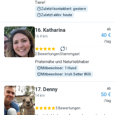
Tiere!
Zuletzt kontaktiert: gestern
Zuletzt aktiv: heute
16
.
Katharina
ab
40 €
16.4 km
K
/tag
1
2 Bewertungen
Stammgast
Praternähe und Naturliebhaber
Mitbewohner: 1 Hund
Mitbewohner: Irish Setter Willi
17
.
Denny
ab
50 €
14 km
D
/tag
3 Bewertungen