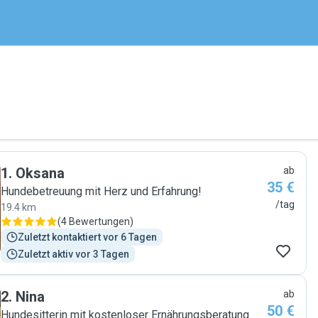
1
.
Oksana
ab
35 €
Hundebetreuung mit Herz und Erfahrung!
/tag
19.4 km
(
4 Bewertungen
)
Zuletzt kontaktiert vor 6 Tagen
Zuletzt aktiv vor 3 Tagen
2
.
Nina
ab
50 €
Hundesitterin mit kostenloser Ernährungsberatung