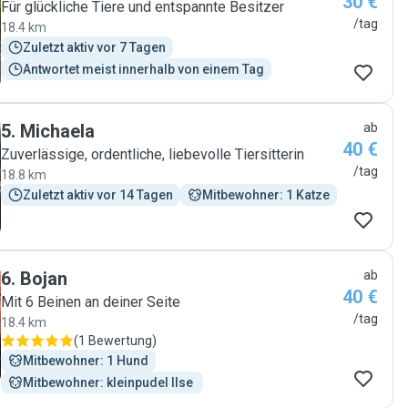
30 €
Für glückliche Tiere und entspannte Besitzer
/tag
18.4 km
Zuletzt aktiv vor 7 Tagen
Antwortet meist innerhalb von einem Tag
5
.
Michaela
ab
40 €
Zuverlässige, ordentliche, liebevolle Tiersitterin
/tag
18.8 km
Zuletzt aktiv vor 14 Tagen
Mitbewohner: 1 Katze
6
.
Bojan
ab
40 €
Mit 6 Beinen an deiner Seite
/tag
18.4 km
(
1 Bewertung
)
Mitbewohner: 1 Hund
Mitbewohner: kleinpudel Ilse 