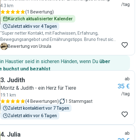
/tag
4.3 km
(
1 Bewertung
)
Kürzlich aktualisierter Kalender
Zuletzt aktiv vor 4 Tagen
"Super netter Kontakt, mit Fachwissen, Erfahrung,
Bewegungsangebot und Ernährungstipps. Bruno freut sich
schon aufs Wiederkommen!"
U
Bewertung von Ursula
in Haustier seid in sicheren Händen, wenn Du
über
 buchst und bezahlst
.
3
.
Judith
ab
35 €
Moritz & Judith - ein Herz für Tiere
/tag
19.1 km
(
4 Bewertungen
)
1
Stammgast
Zuletzt kontaktiert vor 7 Tagen
Zuletzt aktiv vor 6 Tagen
4
.
Julia
ab