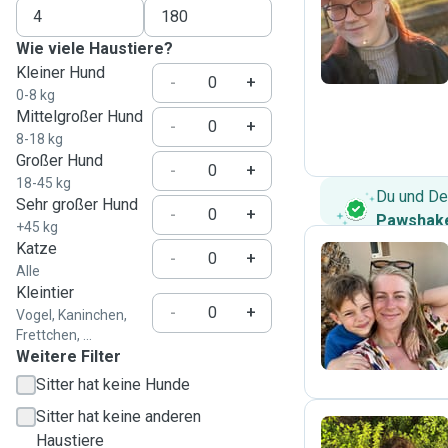
N
Wie viele Haustiere?
Kleiner Hund
-
+
0-8 kg
Mittelgroßer Hund
-
+
8-18 kg
Großer Hund
-
+
18-45 kg
Du und De
Sehr großer Hund
-
+
Pawshake
+45 kg
Katze
-
+
Alle
Kleintier
J
-
+
Vogel, Kaninchen,
Frettchen, ...
Weitere Filter
Sitter hat keine Hunde
Sitter hat keine anderen
Haustiere